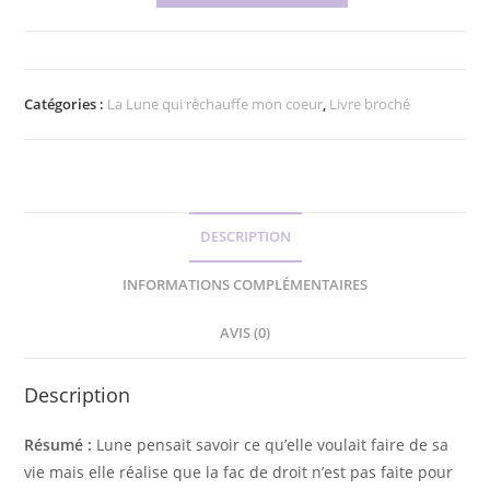
de
La
Lune
qui
Catégories :
La Lune qui réchauffe mon coeur
,
Livre broché
réchauffe
mon
cœur
DESCRIPTION
INFORMATIONS COMPLÉMENTAIRES
AVIS (0)
Description
Résumé :
Lune pensait savoir ce qu’elle voulait faire de sa
vie mais elle réalise que la fac de droit n’est pas faite pour