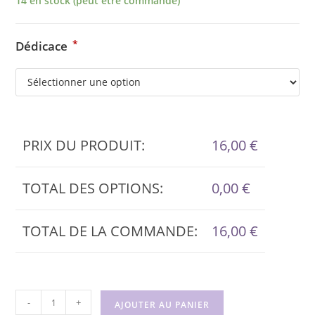
14 en stock (peut être commandé)
*
Dédicace
PRIX DU PRODUIT:
16,00
€
TOTAL DES OPTIONS:
0,00
€
TOTAL DE LA COMMANDE:
16,00
€
quantité
-
+
AJOUTER AU PANIER