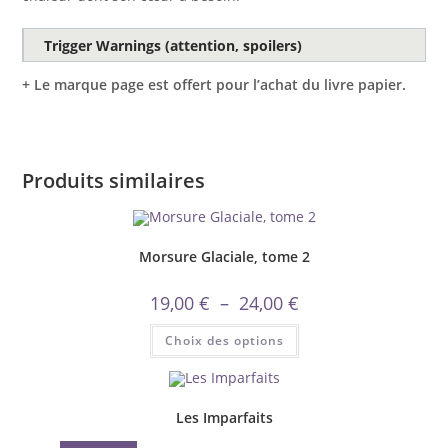
Trigger Warnings (attention, spoilers)
+ Le marque page est offert pour l’achat du livre papier.
Produits similaires
Morsure Glaciale, tome 2
Plage
19,00
€
–
24,00
€
de
prix :
Ce
Choix des options
19,00 €
produit
à
a
24,00 €
plusieurs
variations.
Les
options
Les Imparfaits
peuvent
être