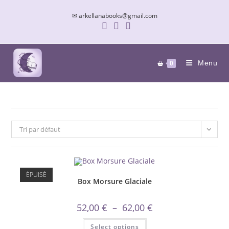
Skip
✉ arkellanabooks@gmail.com
to
content
Menu
0
Tri par défaut
ÉPUISÉ
Box Morsure Glaciale
Plage
52,00
€
–
62,00
€
de
prix :
Ce
Select options
52,00 €
produit